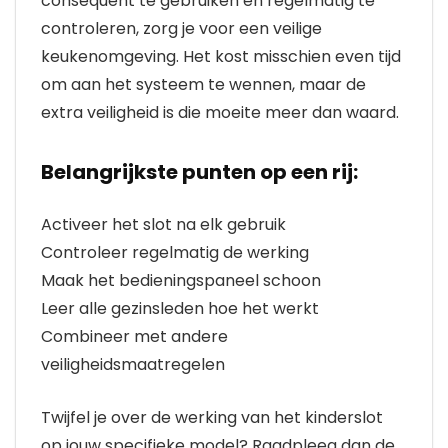
consequent te gebruiken en regelmatig te
controleren, zorg je voor een veilige
keukenomgeving. Het kost misschien even tijd
om aan het systeem te wennen, maar de
extra veiligheid is die moeite meer dan waard.
Belangrijkste punten op een rij:
Activeer het slot na elk gebruik
Controleer regelmatig de werking
Maak het bedieningspaneel schoon
Leer alle gezinsleden hoe het werkt
Combineer met andere
veiligheidsmaatregelen
Twijfel je over de werking van het kinderslot
op jouw specifieke model? Raadpleeg dan de