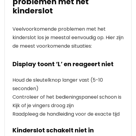
problemen met het
kinderslot
Veelvoorkomende problemen met het
kinderslot los je meestal eenvoudig op. Hier zijn
de meest voorkomende situaties:
Display toont ‘L’ en reageert niet
Houd de sleutelknop langer vast (5-10
seconden)
Controleer of het bedieningspaneel schoon is
Kijk of je vingers droog zijn
Raadpleeg de handleiding voor de exacte tijd
Kinderslot schakelt niet in