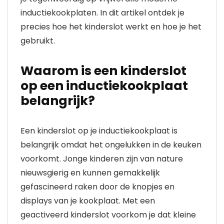
inductiekookplaten. In dit artikel ontdek je
precies hoe het kinderslot werkt en hoe je het
gebruikt.
Waarom is een kinderslot
op een inductiekookplaat
belangrijk?
Een kinderslot op je inductiekookplaat is
belangrijk omdat het ongelukken in de keuken
voorkomt. Jonge kinderen zijn van nature
nieuwsgierig en kunnen gemakkelijk
gefascineerd raken door de knopjes en
displays van je kookplaat. Met een
geactiveerd kinderslot voorkom je dat kleine