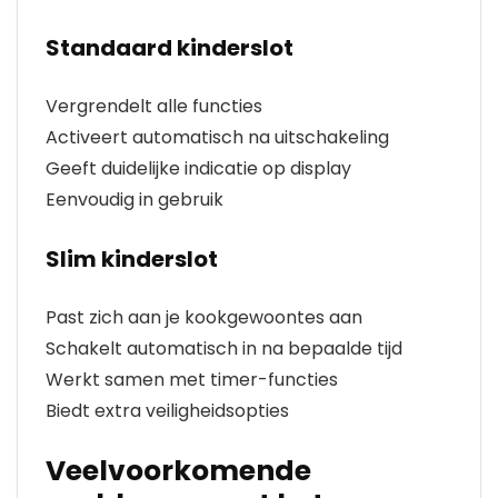
Standaard kinderslot
Vergrendelt alle functies
Activeert automatisch na uitschakeling
Geeft duidelijke indicatie op display
Eenvoudig in gebruik
Slim kinderslot
Past zich aan je kookgewoontes aan
Schakelt automatisch in na bepaalde tijd
Werkt samen met timer-functies
Biedt extra veiligheidsopties
Veelvoorkomende