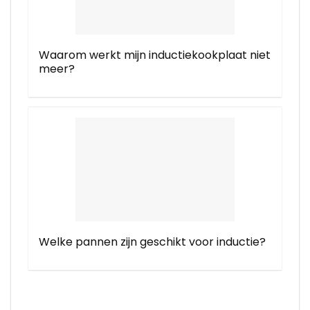
Waarom werkt mijn inductiekookplaat niet
meer?
Welke pannen zijn geschikt voor inductie?