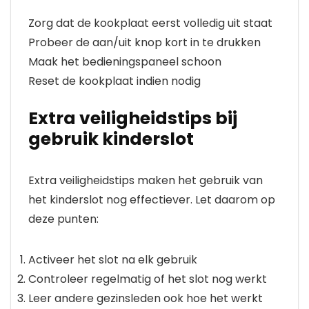
Zorg dat de kookplaat eerst volledig uit staat
Probeer de aan/uit knop kort in te drukken
Maak het bedieningspaneel schoon
Reset de kookplaat indien nodig
Extra veiligheidstips bij
gebruik kinderslot
Extra veiligheidstips maken het gebruik van
het kinderslot nog effectiever. Let daarom op
deze punten:
Activeer het slot na elk gebruik
Controleer regelmatig of het slot nog werkt
Leer andere gezinsleden ook hoe het werkt