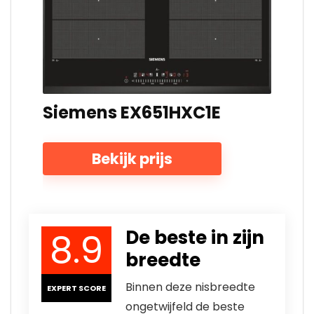
Siemens EX651HXC1E
Bekijk prijs
8.9
De beste in zijn
breedte
Binnen deze nisbreedte
EXPERT SCORE
ongetwijfeld de beste