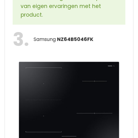
van eigen ervaringen met het
product.
3
Samsung
NZ64B5046FK