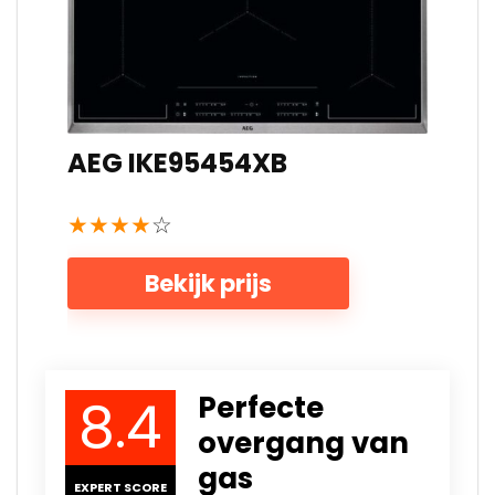
AEG IKE95454XB
★
★
★
★
☆
Bekijk prijs
8.4
Perfecte
overgang van
gas
EXPERT SCORE