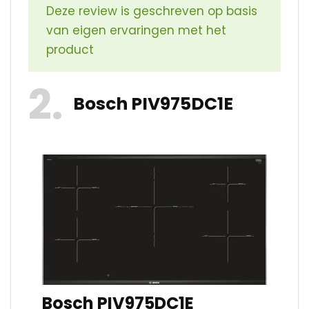
Deze review is geschreven op basis
van eigen ervaringen met het
product
2
Bosch PIV975DC1E
Bosch PIV975DC1E