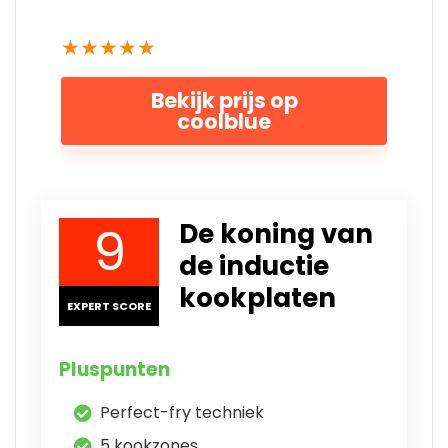
★
★
★
★
★
Bekijk prijs op
coolblue
9
De koning van
de inductie
kookplaten
EXPERT SCORE
Pluspunten
Perfect-fry techniek
5 kookzones