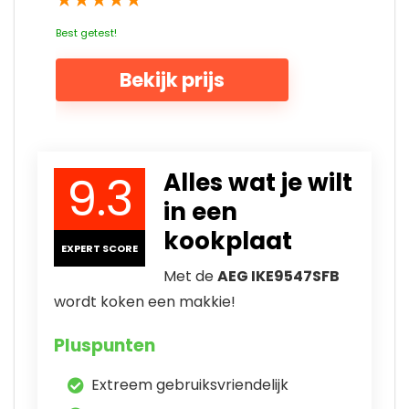
Best getest!
Bekijk prijs
9.3
Alles wat je wilt
in een
kookplaat
EXPERT SCORE
Met de
AEG IKE9547SFB
wordt koken een makkie!
Pluspunten
Extreem gebruiksvriendelijk