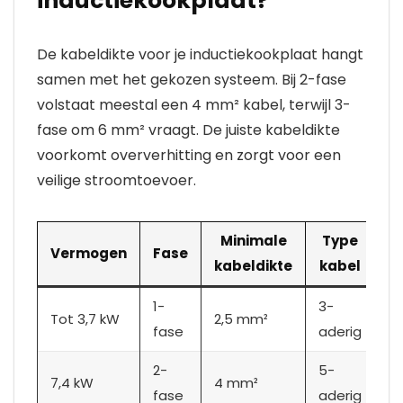
inductiekookplaat?
De kabeldikte voor je inductiekookplaat hangt
samen met het gekozen systeem. Bij 2-fase
volstaat meestal een 4 mm² kabel, terwijl 3-
fase om 6 mm² vraagt. De juiste kabeldikte
voorkomt oververhitting en zorgt voor een
veilige stroomtoevoer.
Minimale
Type
Vermogen
Fase
kabeldikte
kabel
1-
3-
Tot 3,7 kW
2,5 mm²
fase
aderig
2-
5-
7,4 kW
4 mm²
fase
aderig